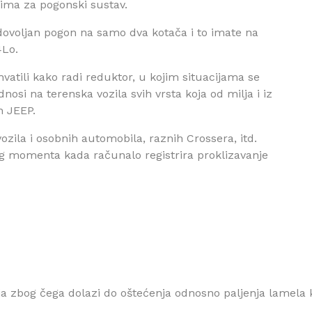
jima za pogonski sustav.
dovoljan pogon na samo dva kotača i to imate na
4Lo.
hvatili kako radi reduktor, u kojim situacijama se
odnosi na terenska vozila svih vrsta koja od milja i iz
h JEEP.
zila i osobnih automobila, raznih Crossera, itd.
og momenta kada računalo registrira proklizavanje
ulja zbog čega dolazi do oštećenja odnosno paljenja lamel