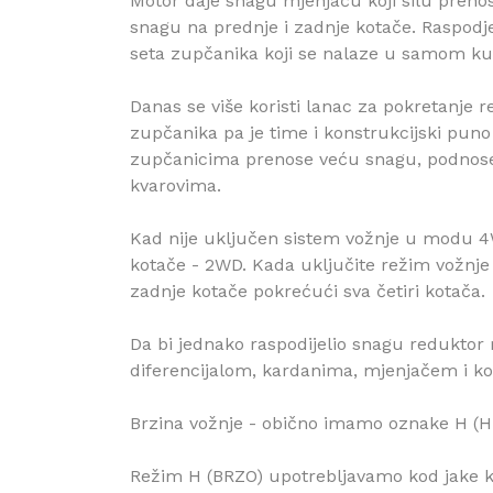
Motor daje snagu mjenjaču koji silu prenosi
snagu na prednje i zadnje kotače. Raspodje
seta zupčanika koji se nalaze u samom ku
Danas se više koristi lanac za pokretanje re
zupčanika pa je time i konstrukcijski puno 
zupčanicima prenose veću snagu, podnose
kvarovima.
Kad nije uključen sistem vožnje u modu 
kotače - 2WD. Kada uključite režim vožnje 
zadnje kotače pokrećući sva četiri kotača.
Da bi jednako raspodijelio snagu reduktor 
diferencijalom, kardanima, mjenjačem i k
Brzina vožnje - obično imamo oznake H (HI
Režim H (BRZO) upotrebljavamo kod jake ki