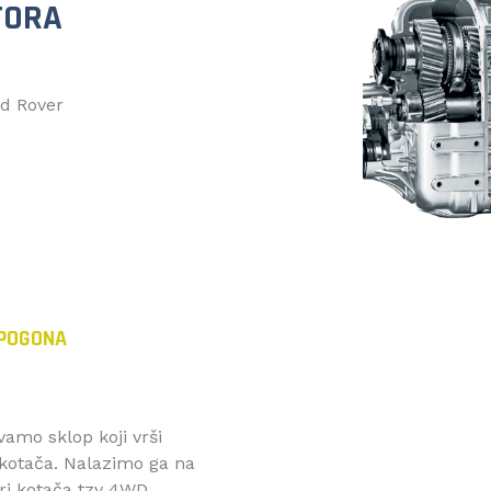
TORA
d Rover
 POGONA
amo sklop koji vrši
 kotača. Nalazimo ga na
ri kotača tzv 4WD.