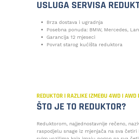
USLUGA SERVISA REDUK
Brza dostava i ugradnja
Posebna ponuda: BMW, Mercedes, Lan
Garancija 12 mjeseci
Povrat starog kućišta reduktora
REDUKTOR I RAZLIKE IZMEĐU 4WD I AWD
ŠTO JE TO REDUKTOR?
Reduktorom, najjednostavnije rečeno, naziv
raspodjelu snage iz mjenjača na sva četiri
svim vozilima koja imaju pogon na sva četi