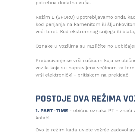
potrebna dodatna vuča.
Režim L (SPORO) upotrebljavamo onda ka
kod penjanja na kamenitom ili šljunkovit
veći teret. Kod ekstremnog snijega ili blata,
Oznake u vozilima su različite no uobičaje
Prebacivanje se vrši ručicom koja se običn
vozila koja su napravljena većinom za tere
vrši elektronički - pritiskom na prekidač.
POSTOJE DVA REŽIMA V
1. PART-TIME
- obično oznaka PT - znači v
kotači.
Ovo je režim kada uvjete vožnje zadovolja