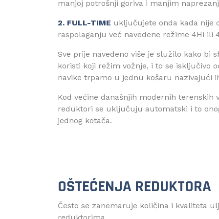
manjoj potrošnji goriva i manjim naprezan
2. FULL-TIME
uključujete onda kada nije 
raspolaganju već navedene režime 4Hi ili 
Sve prije navedeno više je služilo kako bi s
koristi koji režim vožnje, i to se isključivo 
navike trpamo u jednu košaru nazivajući i
Kod većine današnjih modernih terenskih vo
reduktori se uključuju automatski i to on
jednog kotača.
OŠTEĆENJA REDUKTORA
Često se zanemaruje količina i kvaliteta 
reduktorima.