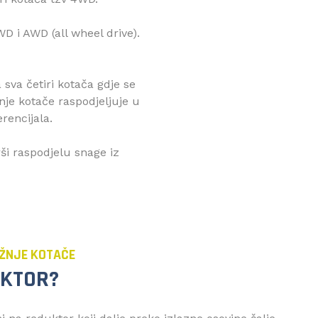
 i AWD (all wheel drive).
va četiri kotača gdje se
nje kotače raspodjeljuje u
rencijala.
 raspodjelu snage iz
AŽNJE KOTAČE
UKTOR?