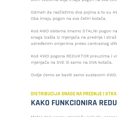
Odmah da rasčistimo dva pojma a to su 4WD
Oba imaju pogon na sva četiri kotača.
Kod AWD sistema imamo STALNI pogon na s
snaga izašla iz mjenjača na prednje i straž
određenim omjerima preko centralnog dife
Kod 4WD pogona REDUKTOR preuzima i vrši
mjenjača na SVE ili samo na DVA kotača.
Ovdje ćemo se baviti samo sustavom 4WD.
DISTRIBUCIJA SNAGE NA PREDNJE I STR
KAKO FUNKCIONIRA RED