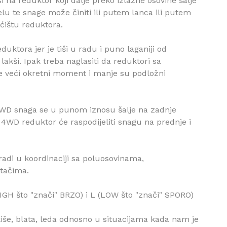
 na reduktor koji dalje preko izlazne osovine šalje
lu te snage može činiti ili putem lanca ili putem
ćištu reduktora.
duktora jer je tiši u radu i puno laganiji od
lakši. Ipak treba naglasiti da reduktori sa
 veći okretni moment i manje su podložni
4WD snaga se u punom iznosu šalje na zadnje
4WD reduktor će raspodijeliti snagu na prednje i
radi u koordinaciji sa poluosovinama,
otačima.
GH što "znači" BRZO) i L (LOW što "znači" SPORO)
še, blata, leda odnosno u situacijama kada nam je