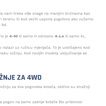
da nam treba više snage na manjim brzinama kao
om terenu ili kod većih uspona pogotovo ako vučemo
 itd.
no je
4-Hi
ili samo H odnosno
4-Lo
ili samo 4L.
o nalazi uz ručicu mjenjača. To je uobičajeno kod
nsku vožnju. Kod novijih modela uključivanje se
OŽNJE ZA 4WD
ožnju sa dva pogonska kotača, obično su stražnji
va pogon na samo zadnje kotače što pridonosi