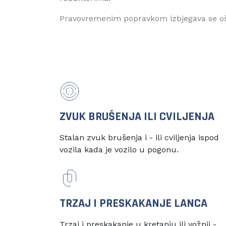
Pravovremenim popravkom izbjegava se oš
ZVUK BRUŠENJA ILI CVILJENJA
Stalan zvuk brušenja i - ili cviljenja ispod
vozila kada je vozilo u pogonu.
TRZAJ I PRESKAKANJE LANCA
Trzaj i preskakanje u kretanju ili vožnji -